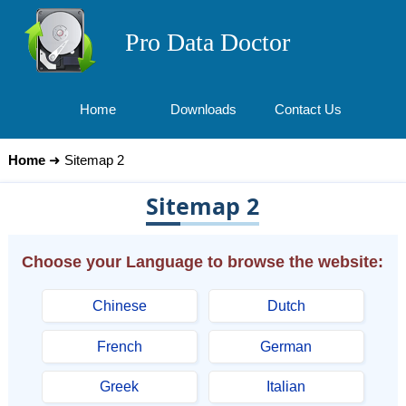
Pro Data Doctor
Home
Downloads
Contact Us
Home
➜ Sitemap 2
Sitemap 2
Choose your Language to browse the website:
Chinese
Dutch
French
German
Greek
Italian